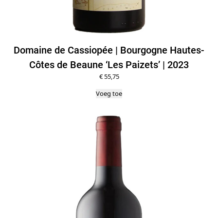
n
t
a
l
Domaine de Cassiopée | Bourgogne Hautes-
Côtes de Beaune ‘Les Paizets’ | 2023
€
55,75
Voeg toe