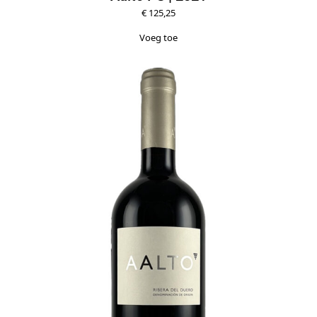
€
125,25
Voeg toe