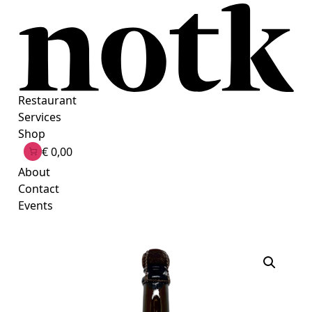
Ga
naar
de
inhoud
Restaurant
Services
Shop
€ 0,00
About
Contact
Events