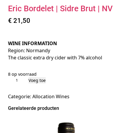
Eric Bordelet | Sidre Brut | NV
€
21,50
WINE INFORMATION
Region: Normandy
The classic extra dry cider with 7% alcohol
8 op voorraad
E
Voeg toe
r
i
Categorie:
Allocation Wines
c
Gerelateerde producten
B
o
r
d