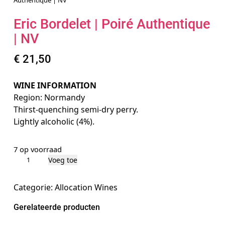
Authentique | NV
Eric Bordelet | Poiré Authentique
| NV
€
21,50
WINE INFORMATION
Region: Normandy
Thirst-quenching semi-dry perry.
Lightly alcoholic (4%).
7 op voorraad
E
Voeg toe
r
i
Categorie:
Allocation Wines
c
Gerelateerde producten
B
o