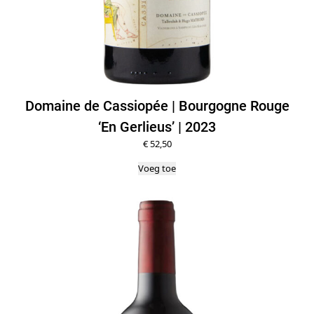
i
q
u
e
|
N
Domaine de Cassiopée | Bourgogne Rouge
V
‘En Gerlieus’ | 2023
a
€
52,50
a
n
Voeg toe
t
a
l