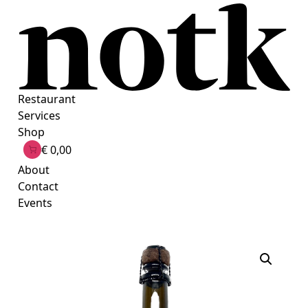
Ga
naar
de
inhoud
Restaurant
Services
Shop
€ 0,00
About
Contact
Events