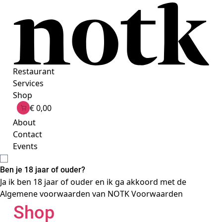
Ga
naar
de
inhoud
Restaurant
Services
Shop
€ 0,00
About
Contact
Events
Ben je 18 jaar of ouder?
Ja ik ben 18 jaar of ouder en ik ga akkoord met de
Algemene voorwaarden van NOTK
Voorwaarden
Shop