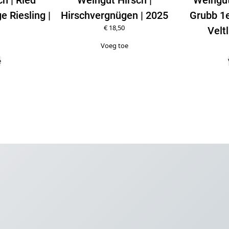
e Riesling |
Hirschvergnügen | 2025
Grubb 1
€
18,50
Veltl
Voeg toe
e