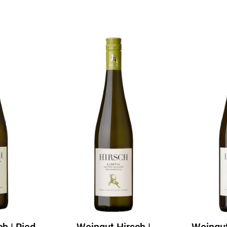
h | Ried
Weingut Hirsch |
Weingut