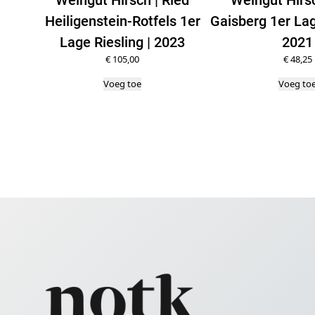
Heiligenstein-Rotfels 1er
Gaisberg 1er Lag
Lage Riesling | 2023
2021
€
105,00
€
48,25
Voeg toe
Voeg to