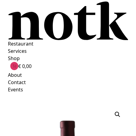
Ga
naar
de
inhoud
Restaurant
Services
Shop
€ 0,00
About
Contact
Events