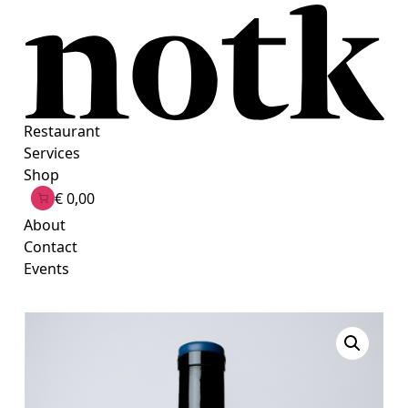
Ga
naar
de
inhoud
Restaurant
Services
Shop
€ 0,00
About
Contact
Events